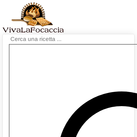
Vai
al
contenuto
Search
...