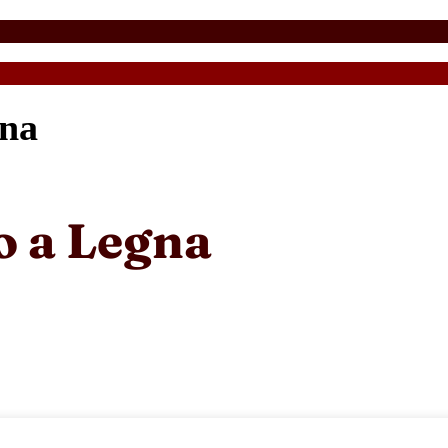
gna
no a Legna