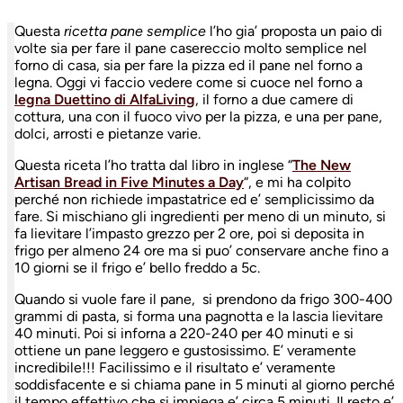
Questa
ricetta pane semplice
l’ho gia’ proposta un paio di
volte sia per fare il pane casereccio molto semplice nel
forno di casa, sia per fare la pizza ed il pane nel forno a
legna. Oggi vi faccio vedere come si cuoce nel forno a
legna Duettino di AlfaLiving
, il forno a due camere di
cottura, una con il fuoco vivo per la pizza, e una per pane,
dolci, arrosti e pietanze varie.
Questa riceta l’ho tratta dal libro in inglese “
The New
Artisan Bread in Five Minutes a Day
“, e mi ha colpito
perché non richiede impastatrice ed e’ semplicissimo da
fare. Si mischiano gli ingredienti per meno di un minuto, si
fa lievitare l’impasto grezzo per 2 ore, poi si deposita in
frigo per almeno 24 ore ma si puo’ conservare anche fino a
10 giorni se il frigo e’ bello freddo a 5c.
Quando si vuole fare il pane, si prendono da frigo 300-400
grammi di pasta, si forma una pagnotta e la lascia lievitare
40 minuti. Poi si inforna a 220-240 per 40 minuti e si
ottiene un pane leggero e gustosissimo. E’ veramente
incredibile!!! Facilissimo e il risultato e’ veramente
soddisfacente e si chiama pane in 5 minuti al giorno perché
il tempo effettivo che si impiega e’ circa 5 minuti. Il resto e’