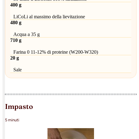
400 g
LiCoLi al massimo della lievitazione
480 g
Acqua a 35 g
710 g
Farina 0 11-12% di proteine (W200-W320)
20 g
Sale
impasto
5 minuti