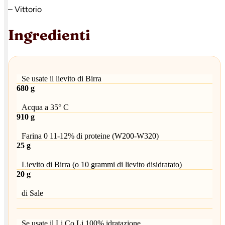
– Vittorio
Ingredienti
Se usate il lievito di Birra
680 g
Acqua a 35° C
910 g
Farina 0 11-12% di proteine (W200-W320)
25 g
Lievito di Birra (o 10 grammi di lievito disidratato)
20 g
di Sale
Se usate il Li.Co.Li 100% idratazione