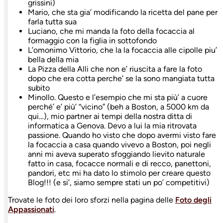
grissini)
Mario, che sta gia’ modificando la ricetta del pane per
farla tutta sua
Luciano, che mi manda la foto della focaccia al
formaggio con la figlia in sottofondo
L’omonimo Vittorio, che la la focaccia alle cipolle piu’
bella della mia
La Pizza della Alli che non e’ riuscita a fare la foto
dopo che era cotta perche’ se la sono mangiata tutta
subito
Minollo. Questo e l’esempio che mi sta più’ a cuore
perché’ e’ più’ “vicino” (beh a Boston, a 5000 km da
qui…), mio partner ai tempi della nostra ditta di
informatica a Genova. Devo a lui la mia ritrovata
passione. Quando ho visto che dopo avermi visto fare
la focaccia a casa quando vivevo a Boston, poi negli
anni mi aveva superato sfoggiando lievito naturale
fatto in casa, focacce normali e di recco, panettoni,
pandori, etc mi ha dato lo stimolo per creare questo
Blog!!! (e si’, siamo sempre stati un po’ competitivi)
Trovate le foto dei loro sforzi nella pagina delle
Foto degli
Appassionati
.