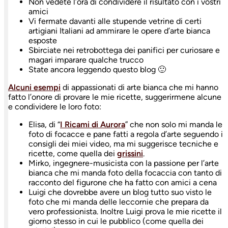
Non vedete l’ora di condividere il risultato con i vostri
amici
Vi fermate davanti alle stupende vetrine di certi
artigiani Italiani ad ammirare le opere d’arte bianca
esposte
Sbirciate nei retrobottega dei panifici per curiosare e
magari imparare qualche trucco
State ancora leggendo questo blog 🙂
Alcuni esempi
di appassionati di arte bianca che mi hanno
fatto l’onore di provare le mie ricette, suggerirmene alcune
e condividere le loro foto:
Elisa, di “
I Ricami di Aurora
” che non solo mi manda le
foto di focacce e pane fatti a regola d’arte seguendo i
consigli dei miei video, ma mi suggerisce tecniche e
ricette, come quella dei
grissini
.
Mirko, ingegnere-musicista con la passione per l’arte
bianca che mi manda foto della focaccia con tanto di
racconto del figurone che ha fatto con amici a cena
Luigi che dovrebbe avere un blog tutto suo visto le
foto che mi manda delle leccornie che prepara da
vero professionista. Inoltre Luigi prova le mie ricette il
giorno stesso in cui le pubblico (come quella dei