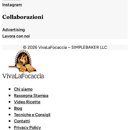
Instagram
Collaborazioni
Advertising
Lavora con noi
© 2026 VivaLaFocaccia – SIMPLEBAKER LLC
et
grandpashabet
Holiganbet
Holiganbet
Holiganbet
Gra
Chi siamo
Rassegna Stampa
Video Ricette
Blog
Tecniche e Consigli
Contatti
Privacy Policy