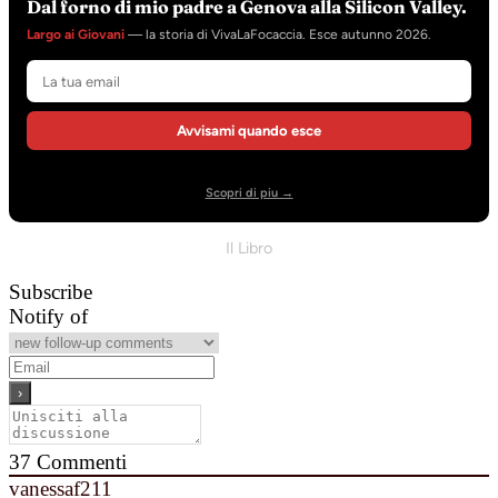
Dal forno di mio padre a Genova alla Silicon Valley.
Largo ai Giovani
— la storia di VivaLaFocaccia. Esce autunno 2026.
Avvisami quando esce
Scopri di piu →
Il Libro
Subscribe
Notify of
37
Commenti
vanessaf211