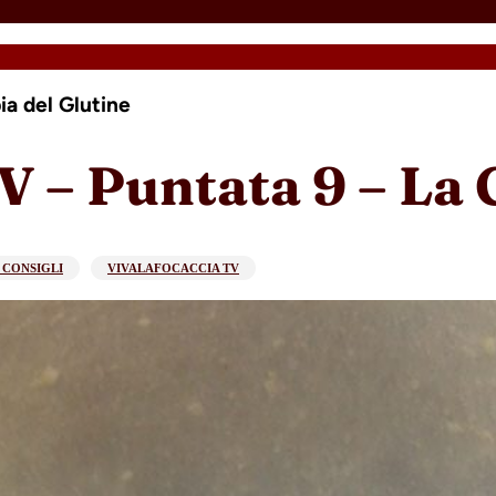
a del Glutine
 – Puntata 9 – La 
 CONSIGLI
VIVALAFOCACCIA TV