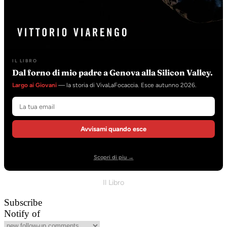
IL LIBRO
Dal forno di mio padre a Genova alla Silicon Valley.
Largo ai Giovani
— la storia di VivaLaFocaccia. Esce autunno 2026.
Avvisami quando esce
Scopri di piu →
Il Libro
Subscribe
Notify of