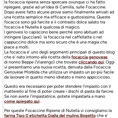
la focaccia ripiena senza sporcare ovunque ci ha fatto
ripiegare, grazie ad un’idea di Camilla, sulle Focaccine.
Dopo avere fatto alcune prove siamo finalmente arrivati ad
una ricetta semplice ma efficace e gustosissima. Queste
focacce sono già farcite e il contrasto dolce salato tra
focaccia e Nutella è qualcosa di magico.
I genovesi lo capiscono bene perché sono abituati ad
intingere (pucciare) la focaccia nel caffellatte o nel
cappuccino dolce ma sono sicuro che è una magia che
piace a molti.
La focaccia e’ uno degli argomenti principali di questo blog
che e’ nato intorno alla ricetta della
focaccia genovese
di nonno Beppe (Viarengo) che trovate
cliccando qui
. Oggi
vi presentiamo una nuova ricetta, derivata dalla Focaccia
Genovese Morbida che utilizza un impasto un po più facile
da lavorare in quanto meno idratato e meno appiccicoso.
Questo era necessario per poter stendere l’impasto con il
matterello al fine di poter creare i dischi di pasta da farcire.
Se non avete l’impastatrice, potete impastarla a mano
come spiegato qui
.
Per queste Focaccine Ripiene di Nutella vi consigliamo la
farina Tipo 0 etichetta Gialla del mulino Bogetto
che e’