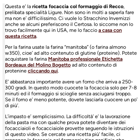
Questa e’ la
ricetta focaccia col formaggio di Recco
,
prelibata specialità Ligure. Non sono in molti a saperla fare
ma non e’ difficilissimo. Ci vuole lo Stracchino Invernizzi
anche se alcuni preferiscono il Certosa. Io siccome non lo
trovo facilmente qui in USA, me lo faccio
a casa con
questa ricetta
.
Per la farina usate la farina “manitoba” (o farina almono
w350), cioe’ ad alto contenuto di glutine (proteine). Potete
acquistare la farina
Manitoba professionale Etichetta
Bordeaux del Molino Bogetto
ad alto contenuto di
protenine
cliccando qui
.
E’ abbastanza importante avere un forno che arriva a 250-
300 gradi. In questo modo cuocete la focaccia solo per 7-8
minuti ed il formaggio si scioglie senza asciugarsi troppo.
Se il forno e’ meno potente, dovete lasciarla cuocere un po’
di più’.
L’impasto e’ semplicissimo. La difficoltà’ e’ la lavorazione
della pasta ma con qualche prova potete diventare dei
focacciaioli e focacciaiole provette seguendo le istruzioni
di questo video. Se cercate una ricetta più’ facile, ci