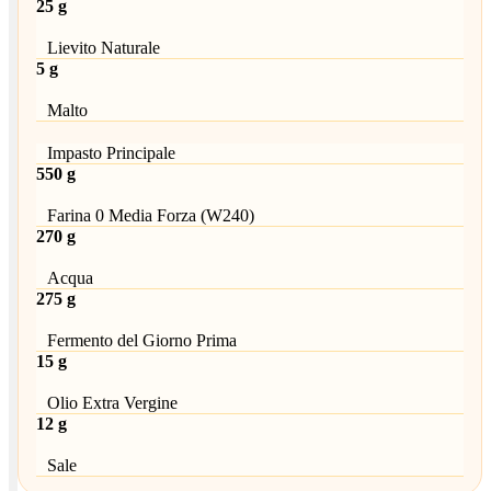
25 g
Lievito Naturale
5 g
Malto
Impasto Principale
550 g
Farina 0 Media Forza (W240)
270 g
Acqua
275 g
Fermento del Giorno Prima
15 g
Olio Extra Vergine
12 g
Sale