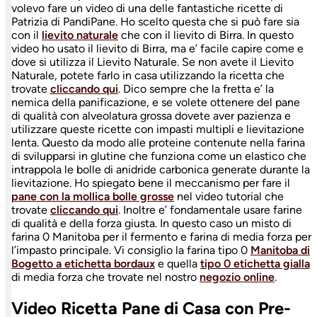
volevo fare un video di una delle fantastiche ricette di
Patrizia di PandiPane. Ho scelto questa che si può fare sia
con il
lievito naturale
che con il lievito di Birra. In questo
video ho usato il lievito di Birra, ma e’ facile capire come e
dove si utilizza il Lievito Naturale. Se non avete il Lievito
Naturale, potete farlo in casa utilizzando la ricetta che
trovate
cliccando qui
. Dico sempre che la fretta e’ la
nemica della panificazione, e se volete ottenere del pane
di qualità con alveolatura grossa dovete aver pazienza e
utilizzare queste ricette con impasti multipli e lievitazione
lenta. Questo da modo alle proteine contenute nella farina
di svilupparsi in glutine che funziona come un elastico che
intrappola le bolle di anidride carbonica generate durante la
lievitazione. Ho spiegato bene il meccanismo per fare il
pane con la mollica bolle grosse
nel video tutorial che
trovate
cliccando qui
. Inoltre e’ fondamentale usare farine
di qualità e della forza giusta. In questo caso un misto di
farina 0 Manitoba per il fermento e farina di media forza per
l’impasto principale. Vi consiglio la farina tipo 0
Manitoba di
Bogetto a etichetta bordaux
e quella
tipo 0 etichetta gialla
di media forza che trovate nel nostro
negozio online
.
Video Ricetta Pane di Casa con Pre-