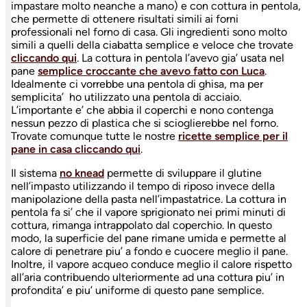
impastare molto neanche a mano) e con cottura in pentola,
che permette di ottenere risultati simili ai forni
professionali nel forno di casa. Gli ingredienti sono molto
simili a quelli della ciabatta semplice e veloce che trovate
cliccando qui
. La cottura in pentola l’avevo gia’ usata nel
pane
semplice croccante che avevo fatto con Luca
.
Idealmente ci vorrebbe una pentola di ghisa, ma per
semplicita’ ho utilizzato una pentola di acciaio.
L’importante e’ che abbia il coperchi e nono contenga
nessun pezzo di plastica che si scioglierebbe nel forno.
Trovate comunque tutte le nostre
ricette semplice per il
pane in casa cliccando qui
.
Il sistema
no knead
permette di sviluppare il glutine
nell’impasto utilizzando il tempo di riposo invece della
manipolazione della pasta nell’impastatrice. La cottura in
pentola fa si’ che il vapore sprigionato nei primi minuti di
cottura, rimanga intrappolato dal coperchio. In questo
modo, la superficie del pane rimane umida e permette al
calore di penetrare piu’ a fondo e cuocere meglio il pane.
Inoltre, il vapore acqueo conduce meglio il calore rispetto
all’aria contribuendo ulteriormente ad una cottura piu’ in
profondita’ e piu’ uniforme di questo pane semplice.