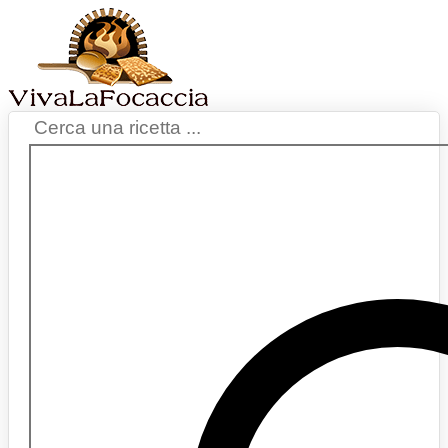
Vai
al
contenuto
Search
...