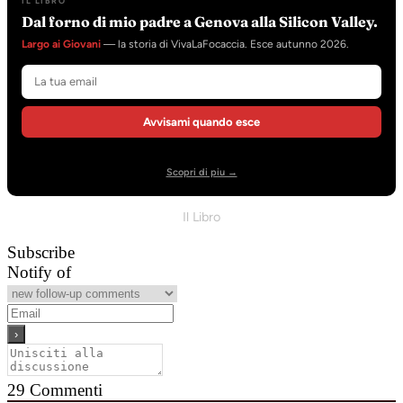
IL LIBRO
Dal forno di mio padre a Genova alla Silicon Valley.
Largo ai Giovani
— la storia di VivaLaFocaccia. Esce autunno 2026.
Avvisami quando esce
Scopri di piu →
Il Libro
Subscribe
Notify of
29
Commenti