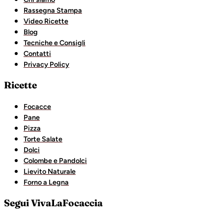
Rassegna Stampa
Video Ricette
Blog
Tecniche e Consigli
Contatti
Privacy Policy
Ricette
Focacce
Pane
Pizza
Torte Salate
Dolci
Colombe e Pandolci
Lievito Naturale
Forno a Legna
Segui VivaLaFocaccia