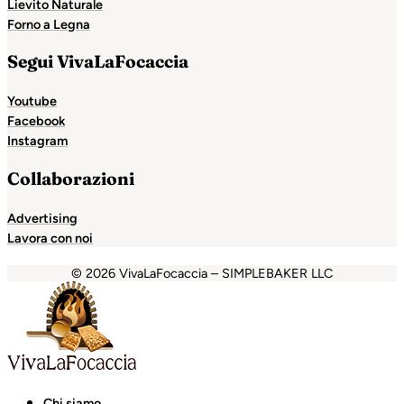
Lievito Naturale
Forno a Legna
Segui VivaLaFocaccia
Youtube
Facebook
Instagram
Collaborazioni
Advertising
Lavora con noi
© 2026 VivaLaFocaccia – SIMPLEBAKER LLC
obet
Casinolevant
Casinolevant
holiganbet
Holiganbet
Joj
Chi siamo