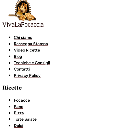
ark
casibom
casibom
favorisen
matbet
betcio
casibom giriş
Chi siamo
Rassegna Stampa
Video Ricette
Blog
Tecniche e Consigli
Contatti
Privacy Policy
Ricette
Focacce
Pane
Pizza
Torte Salate
Dolci