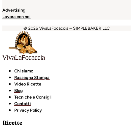
Advertising
Lavora con noi
© 2026 VivaLaFocaccia – SIMPLEBAKER LLC
t Royale
jojobet
grandpashabet
kralbet
casibom
casibom
Chi siamo
Rassegna Stampa
Video Ricette
Blog
Tecniche e Consigli
Contatti
Privacy Policy
Ricette