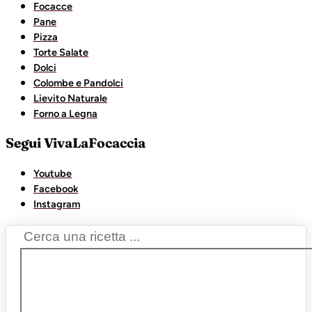
Focacce
Pane
Pizza
Torte Salate
Dolci
Colombe e Pandolci
Lievito Naturale
Forno a Legna
Segui VivaLaFocaccia
Youtube
Facebook
Instagram
Search
...