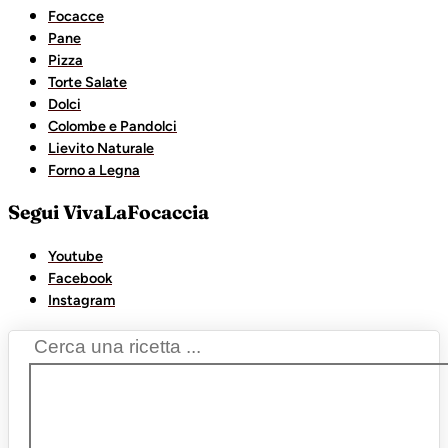
Focacce
Pane
Pizza
Torte Salate
Dolci
Colombe e Pandolci
Lievito Naturale
Forno a Legna
Segui VivaLaFocaccia
Youtube
Facebook
Instagram
Search
...