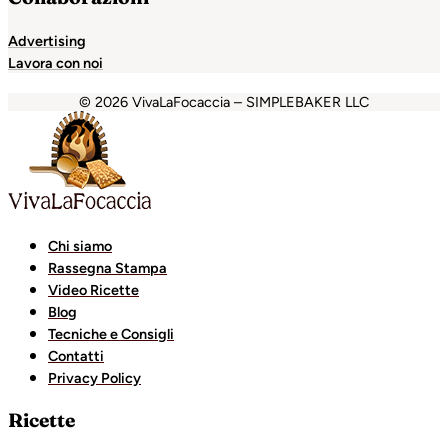
Advertising
Lavora con noi
© 2026 VivaLaFocaccia – SIMPLEBAKER LLC
et
Escort Royale
jojobet
grandpashabet
kralbet
casibom
c
Chi siamo
Rassegna Stampa
Video Ricette
Blog
Tecniche e Consigli
Contatti
Privacy Policy
Ricette