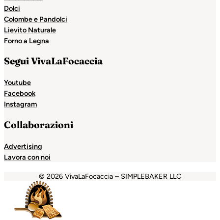
Dolci
Colombe e Pandolci
Lievito Naturale
Forno a Legna
Segui VivaLaFocaccia
Youtube
Facebook
Instagram
Collaborazioni
Advertising
Lavora con noi
© 2026 VivaLaFocaccia – SIMPLEBAKER LLC
habet
grandpashabet
Holiganbet
Holiganbet
Holiganbet