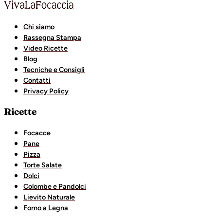
Chi siamo
Rassegna Stampa
Video Ricette
Blog
Tecniche e Consigli
Contatti
Privacy Policy
Ricette
Focacce
Pane
Pizza
Torte Salate
Dolci
Colombe e Pandolci
Lievito Naturale
Forno a Legna