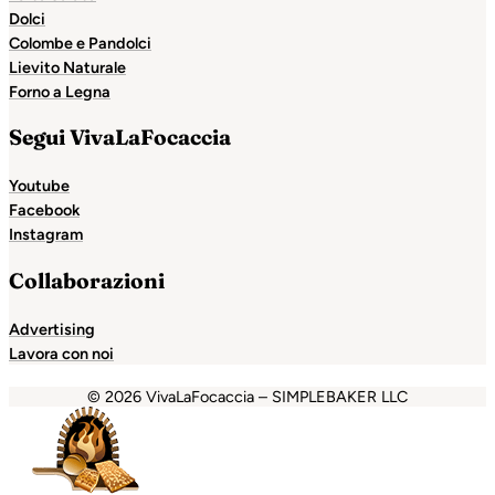
Dolci
Colombe e Pandolci
Lievito Naturale
Forno a Legna
Segui VivaLaFocaccia
Youtube
Facebook
Instagram
Collaborazioni
Advertising
Lavora con noi
© 2026 VivaLaFocaccia – SIMPLEBAKER LLC
t
Holiganbet
Escort Royale
jojobet
grandpashabet
betpar