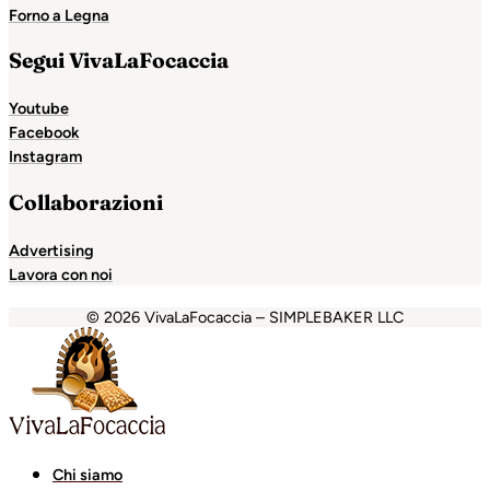
Forno a Legna
Segui VivaLaFocaccia
Youtube
Facebook
Instagram
Collaborazioni
Advertising
Lavora con noi
© 2026 VivaLaFocaccia – SIMPLEBAKER LLC
Holiganbet
Holiganbet
Escort Royale
jojobet
grandpasha
Chi siamo