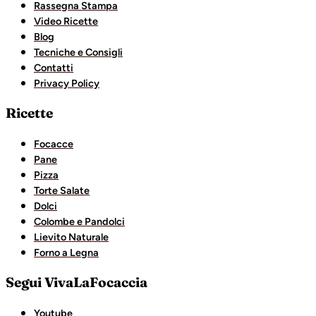
Rassegna Stampa
Video Ricette
Blog
Tecniche e Consigli
Contatti
Privacy Policy
Ricette
Focacce
Pane
Pizza
Torte Salate
Dolci
Colombe e Pandolci
Lievito Naturale
Forno a Legna
Segui VivaLaFocaccia
Youtube