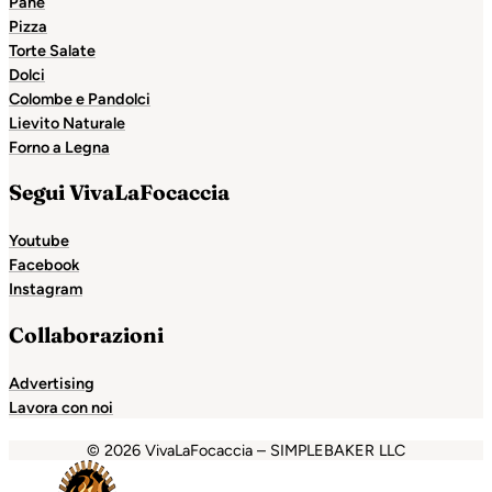
Pane
Pizza
Torte Salate
Dolci
Colombe e Pandolci
Lievito Naturale
Forno a Legna
Segui VivaLaFocaccia
Youtube
Facebook
Instagram
Collaborazioni
Advertising
Lavora con noi
© 2026 VivaLaFocaccia – SIMPLEBAKER LLC
ganbet
Holiganbet
Escort Royale
jojobet
grandpashabet
b