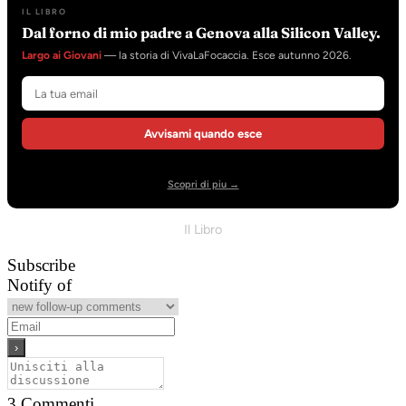
IL LIBRO
Dal forno di mio padre a Genova alla Silicon Valley.
Largo ai Giovani
— la storia di VivaLaFocaccia. Esce autunno 2026.
Avvisami quando esce
Scopri di piu →
Il Libro
Subscribe
Notify of
3
Commenti