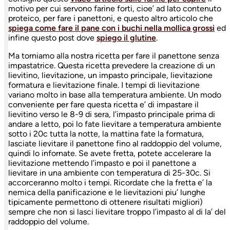
motivo per cui servono farine forti, cioe’ ad lato contenuto
proteico, per fare i panettoni, e questo altro articolo che
spiega come fare il pane con i buchi nella mollica grossi
ed
infine questo post dove
spiego il glutine
.
Ma torniamo alla nostra ricetta per fare il panettone senza
impastatrice. Questa ricetta prevedere la creazione di un
lievitino, lievitazione, un impasto principale, lievitazione
formatura e lievitazione finale. I tempi di lievitazione
variano molto in base alla temperatura ambiente. Un modo
conveniente per fare questa ricetta e’ di impastare il
lievitino verso le 8-9 di sera, l’impasto principale prima di
andare a letto, poi lo fate lievitare a temperatura ambiente
sotto i 20c tutta la notte, la mattina fate la formatura,
lasciate lievitare il panettone fino al raddoppio del volume,
quindi lo infornate. Se avete fretta, potete accelerare la
lievitazione mettendo l’impasto e poi il panettone a
lievitare in una ambiente con temperatura di 25-30c. Si
accorceranno molto i tempi. Ricordate che la fretta e’ la
nemica della panificazione e le lievitazioni piu’ lunghe
tipicamente permettono di ottenere risultati migliori)
sempre che non si lasci lievitare troppo l’impasto al di la’ del
raddoppio del volume.