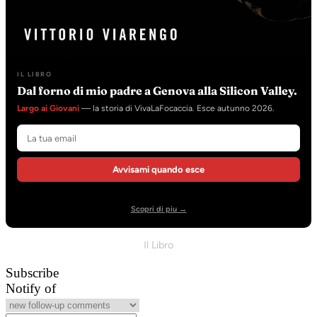
IL LIBRO
Dal forno di mio padre a Genova alla Silicon Valley.
Largo ai Giovani
— la storia di VivaLaFocaccia. Esce autunno 2026.
Avvisami quando esce
Scopri di piu →
Il Libro
Subscribe
Notify of