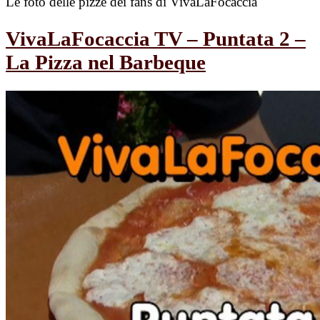
Le foto delle pizze dei fans di VivaLaFocaccia
VivaLaFocaccia TV – Puntata 2 –
La Pizza nel Barbeque