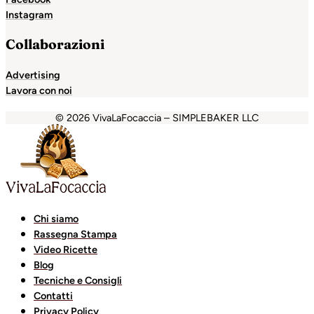
Instagram
Collaborazioni
Advertising
Lavora con noi
© 2026 VivaLaFocaccia – SIMPLEBAKER LLC
rk
casibom
casibom
favorisen
matbet
betcio
casibom giriş
jo
Chi siamo
Rassegna Stampa
Video Ricette
Blog
Tecniche e Consigli
Contatti
Privacy Policy