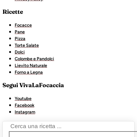
Ricette
Focacce
Pane
Pizza
Torte Salate
Dolci
Colombe e Pandolci
Lievito Naturale
Forno a Legna
Segui VivaLaFocaccia
Youtube
Facebook
Instagram
Search
...