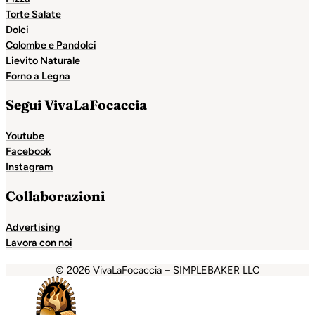
Torte Salate
Dolci
Colombe e Pandolci
Lievito Naturale
Forno a Legna
Segui VivaLaFocaccia
Youtube
Facebook
Instagram
Collaborazioni
Advertising
Lavora con noi
© 2026 VivaLaFocaccia – SIMPLEBAKER LLC
habet
grandpashabet
Holiganbet
Holiganbet
Holiganbet
G