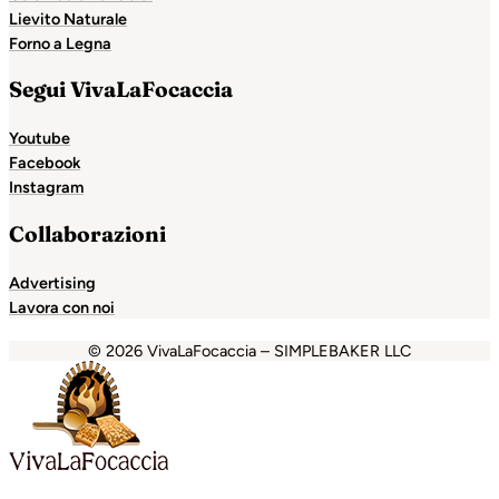
Lievito Naturale
Forno a Legna
Segui VivaLaFocaccia
Youtube
Facebook
Instagram
Collaborazioni
Advertising
Lavora con noi
© 2026 VivaLaFocaccia – SIMPLEBAKER LLC
anbet
Holiganbet
Holiganbet
Escort Royale
jojobet
grandp