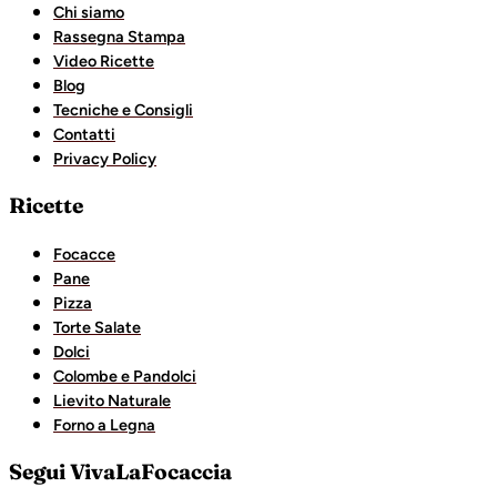
Chi siamo
Rassegna Stampa
Video Ricette
Blog
Tecniche e Consigli
Contatti
Privacy Policy
Ricette
Focacce
Pane
Pizza
Torte Salate
Dolci
Colombe e Pandolci
Lievito Naturale
Forno a Legna
Segui VivaLaFocaccia